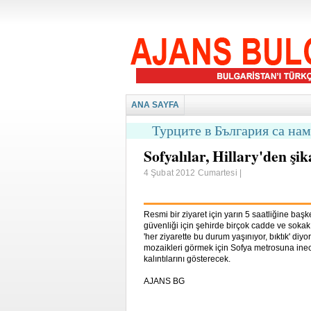
ANA SAYFA
Турците в България са на
Sofyalılar, Hillary'den şik
4 Şubat 2012 Cumartesi |
Resmi bir ziyaret için yarın 5 saatliğine baş
güvenliği için şehirde birçok cadde ve soka
'her ziyarette bu durum yaşınıyor, bıktık' diy
mozaikleri görmek için Sofya metrosuna inec
kalıntılarını gösterecek.
AJANS BG