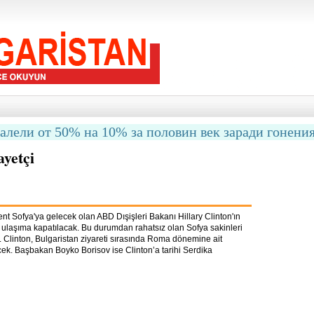
малели от 50% на 10% за половин век заради гонени
ayetçi
kent Sofya'ya gelecek olan ABD Dışişleri Bakanı Hillary Clinton'ın
k ulaşıma kapatılacak. Bu durumdan rahatsız olan Sofya sakinleri
or. Clinton, Bulgaristan ziyareti sırasında Roma dönemine ait
ek. Başbakan Boyko Borisov ise Clinton’a tarihi Serdika