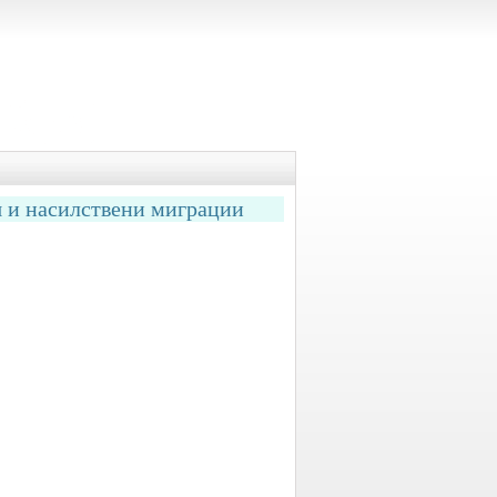
я и насилствени миграции