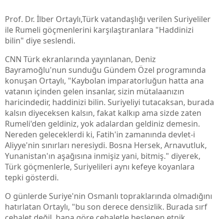
Prof. Dr. İlber Ortaylı,Türk vatandaşlığı verilen Suriyeliler
ile Rumeli göçmenlerini karşılaştıranlara "Haddinizi
bilin" diye seslendi.
CNN Türk ekranlarında yayınlanan, Deniz
Bayramoğlu'nun sunduğu Gündem Özel programında
konuşan Ortaylı, "Kaybolan imparatorluğun hatta ana
vatanın içinden gelen insanlar, sizin mütalaanızın
haricindedir, haddinizi bilin. Suriyeliyi tutacaksan, burada
kalsın diyeceksen kalsın, fakat kalkıp ama sizde zaten
Rumeli'den geldiniz, yok adalardan geldiniz demesin.
Nereden geleceklerdi ki, Fatih'in zamanında devlet-i
Aliyye'nin sınırları neresiydi. Bosna Hersek, Arnavutluk,
Yunanistan'ın aşağısına inmişiz yani, bitmiş." diyerek,
Türk göçmenlerle, Suriyelileri aynı kefeye koyanlara
tepki gösterdi.
O günlerde Suriye'nin Osmanlı topraklarında olmadığını
hatırlatan Ortaylı, "bu son derece densizlik. Burada sırf
cehalet değil, bana göre cehaletle beslenen etnik